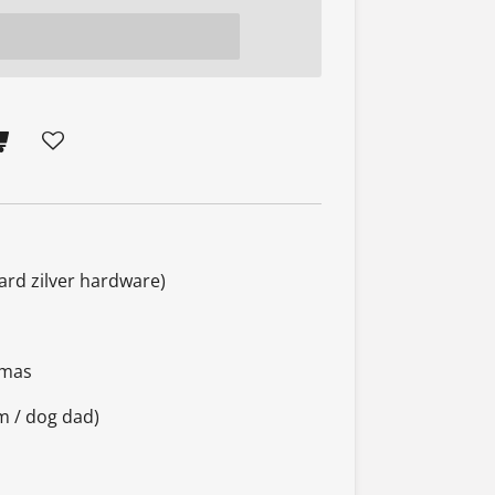
ard zilver hardware)
tmas
m / dog dad)