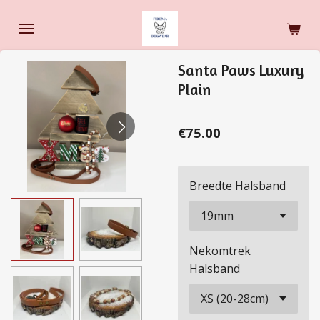
Skip
to
main
Santa Paws Luxury
content
Plain
€75.00
Breedte Halsband
Nekomtrek
Halsband